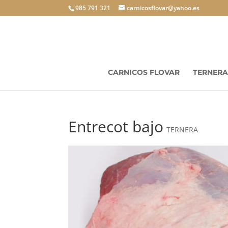
985 791 321
carnicosflovar@yahoo.es
CARNICOS FLOVAR
TERNERA
Entrecot bajo
TERNERA