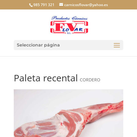
985 791 321
carnicosflovar@yahoo.es
Seleccionar página
Paleta recental
CORDERO