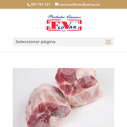
985 791 321
carnicosflovar@yahoo.es
Seleccionar página