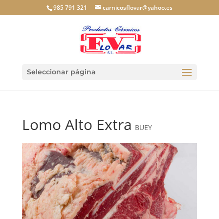
985 791 321
carnicosflovar@yahoo.es
Seleccionar página
Lomo Alto Extra
BUEY