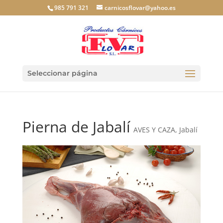
985 791 321
carnicosflovar@yahoo.es
Seleccionar página
Pierna de Jabalí
AVES Y CAZA
,
Jabalí