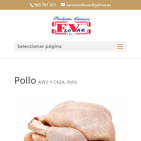
985 791 321
carnicosflovar@yahoo.es
Seleccionar página
Pollo
AVES Y CAZA
,
Pollo