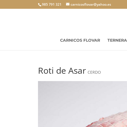
985 791 321
carnicosflovar@yahoo.es
CARNICOS FLOVAR
TERNERA
Roti de Asar
CERDO