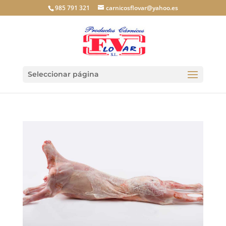
985 791 321
carnicosflovar@yahoo.es
Seleccionar página